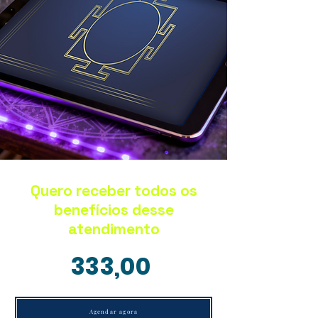
Quero receber todos os
benefícios desse
atendimento
333,00
Agendar agora